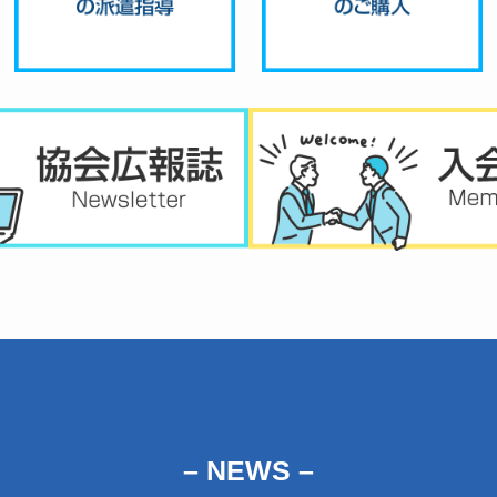
– NEWS
–